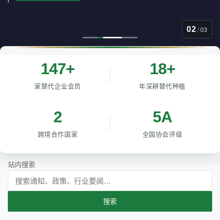
02
/
03
147+
18+
家替代企业会员
年深耕替代种植
2
5A
跨境合作国家
全国协会评级
站内搜索
搜索