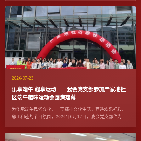
2026-07-23
乐享端午 趣享运动——我会党支部参加严家地社
区端午趣味运动会圆满落幕
为传承端午民俗文化，丰富精神文化生活，营造欢乐祥和、
邻里和睦的节日氛围，2026年6月17日，我会党支部作为社
区党建联席单位与严家地社区党委在融...