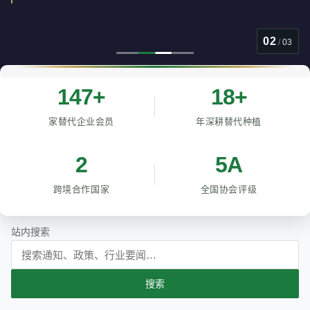
02
/
03
147+
18+
家替代企业会员
年深耕替代种植
2
5A
跨境合作国家
全国协会评级
站内搜索
搜索