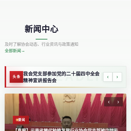
新闻中心
及时了解协会动态、行业资讯与政策通知
全部新闻
→
携手共进 初心如磐-云南省替代种植发
我会党支部参加党的二十届四中全会
‹
›
头条
展行业协会第五届会员大会在昆召开
精神宣讲报告会
‹
›
要闻