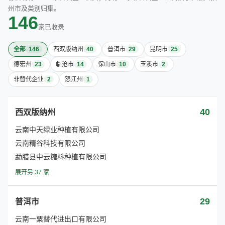
州市及类别归集。
146
家已收录
全部
146
西双版纳州
40
普洱市
29
昆明市
25
德宏州
23
临沧市
14
保山市
10
玉溪市
2
非替代企业
2
怒江州
1
40
西双版纳州
云南中天绿业种植有限公司
云南精谷科技有限公司
勐腊县中云糖料种植有限公司
展开另 37 家
29
普洱市
云南一粟替代进出口有限公司