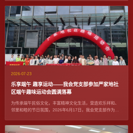
2026-07-23
乐享端午 趣享运动——我会党支部参加严家地社
区端午趣味运动会圆满落幕
为传承端午民俗文化，丰富精神文化生活，营造欢乐祥和、
邻里和睦的节日氛围，2026年6月17日，我会党支部作为社
区党建联席单位与严家地社区党委在融...