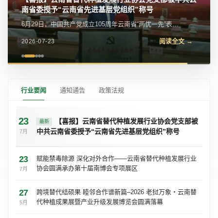
我会党支部参加党的二十届四中全会精神宣讲报告会
近日，我会党支部参加金碧街道党工委举办的学习贯彻党
的二十届四中全会精神宣讲报告会。区委宣传部常务副部
阅读全文 →
2026-07-23
长、区委网信办主任苏学峰带队宣讲，社区党委、...
行业要闻
通知通告
政策法规
23
【喜报】云南省替代种植发展行业协会党支部被
最新
中共云南省委授予“云南省先进基层党组织”称号
7月
23
赋能禁毒除源 深化对外合作——云南省替代种植发展行业
协会圆满承办第十届南博会专项展区
7月
27
跨境替代结硕果 睦邻合作谱新篇–2026 老挝万象・云南替
代种植成果展暨产业升级发展博览会圆满落幕
5月