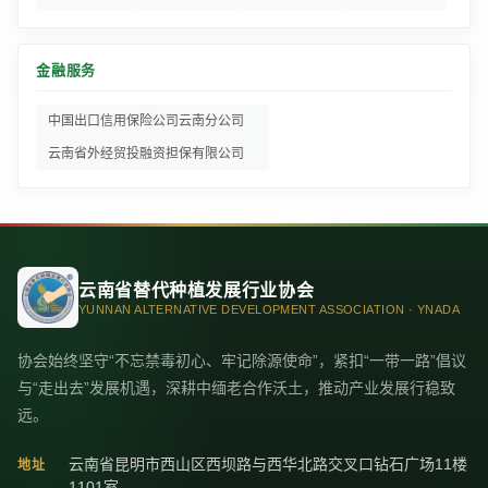
金融服务
中国出口信用保险公司云南分公司
云南省外经贸投融资担保有限公司
云南省替代种植发展行业协会
YUNNAN ALTERNATIVE DEVELOPMENT ASSOCIATION · YNADA
协会始终坚守“不忘禁毒初心、牢记除源使命”，紧扣“一带一路”倡议
与“走出去”发展机遇，深耕中缅老合作沃土，推动产业发展行稳致
远。
云南省昆明市西山区西坝路与西华北路交叉口钻石广场11楼
地址
1101室