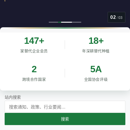
02
/
03
147+
18+
家替代企业会员
年深耕替代种植
2
5A
跨境合作国家
全国协会评级
站内搜索
搜索