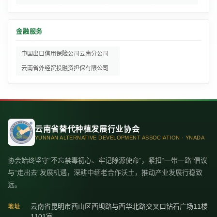
金融服务
中国出口信用保险公司云南分公司
云南省外经贸投融资担保有限公司
云南省替代种植发展行业协会
YUNNAN ALTERNATIVE DEVELOPMENT ASSOCIATION · YNADA
协会始终坚守“不忘禁毒初心、牢记除源使命”，紧扣“一带一路”倡议
与“走出去”发展机遇，深耕中缅老合作沃土，推动产业发展行稳致
远。
云南省昆明市西山区西坝路与西华北路交叉口钻石广场11楼
地址
1101室