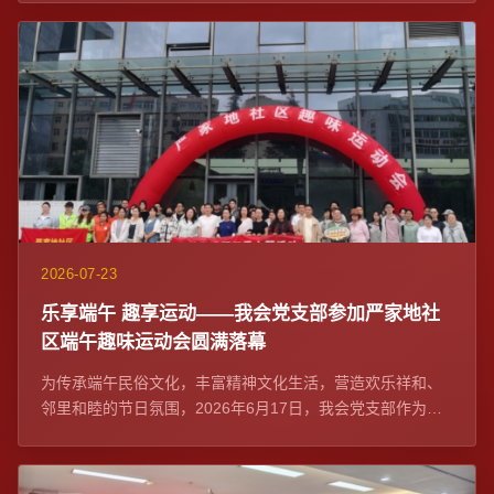
2026-07-23
乐享端午 趣享运动——我会党支部参加严家地社
区端午趣味运动会圆满落幕
为传承端午民俗文化，丰富精神文化生活，营造欢乐祥和、
邻里和睦的节日氛围，2026年6月17日，我会党支部作为社
区党建联席单位与严家地社区党委在融...