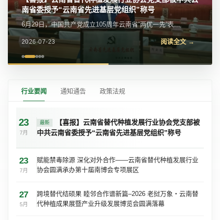
南省委授予“云南省先进基层党组织”称号
我会党支部参加党的二十届四中全会精神宣讲报告会
6月29日，中国共产党成立105周年云南省“两优一先”表彰
近日，我会党支部参加金碧街道党工委举办的学习贯彻党
大会在昆明隆重举行。云南省替代种植发展行业协会党支
的二十届四中全会精神宣讲报告会。区委宣传部常务副部
阅读全文 →
阅读全文 →
2026-07-23
2026-07-23
部被中共云南省委授予“云南省先进基层...
长、区委网信办主任苏学峰带队宣讲，社区党委、...
行业要闻
通知通告
政策法规
23
【喜报】云南省替代种植发展行业协会党支部被
最新
中共云南省委授予“云南省先进基层党组织”称号
7月
23
赋能禁毒除源 深化对外合作——云南省替代种植发展行业
协会圆满承办第十届南博会专项展区
7月
27
跨境替代结硕果 睦邻合作谱新篇–2026 老挝万象・云南替
代种植成果展暨产业升级发展博览会圆满落幕
5月