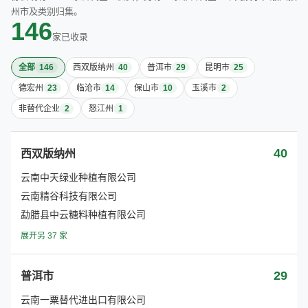
州市及类别归集。
146
家已收录
全部
146
西双版纳州
40
普洱市
29
昆明市
25
德宏州
23
临沧市
14
保山市
10
玉溪市
2
非替代企业
2
怒江州
1
40
西双版纳州
云南中天绿业种植有限公司
云南精谷科技有限公司
勐腊县中云糖料种植有限公司
展开另 37 家
29
普洱市
云南一粟替代进出口有限公司