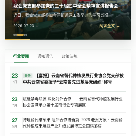
我会党支部参加党的二十届四中全会精神宣讲报告会
近日，我会党支部参加金碧街道党工委举办的学习贯彻党
的二十届四中全会精神宣讲报告会。区委宣传部常务副部
阅读全文 →
2026-07-23
长、区委网信办主任苏学峰带队宣讲，社区党委、...
行业要闻
通知通告
政策法规
23
【喜报】云南省替代种植发展行业协会党支部被
最新
中共云南省委授予“云南省先进基层党组织”称号
7月
23
赋能禁毒除源 深化对外合作——云南省替代种植发展行业
协会圆满承办第十届南博会专项展区
7月
27
跨境替代结硕果 睦邻合作谱新篇–2026 老挝万象・云南替
代种植成果展暨产业升级发展博览会圆满落幕
5月