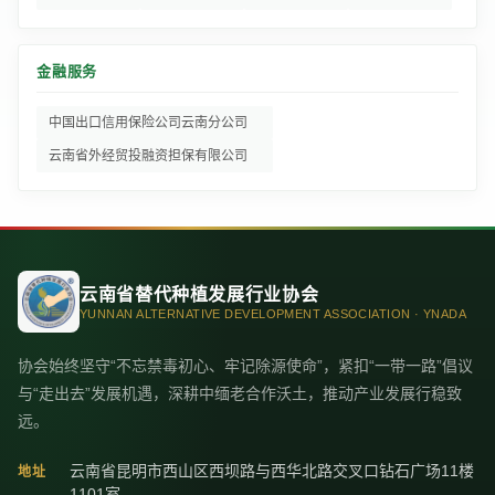
金融服务
中国出口信用保险公司云南分公司
云南省外经贸投融资担保有限公司
云南省替代种植发展行业协会
YUNNAN ALTERNATIVE DEVELOPMENT ASSOCIATION · YNADA
协会始终坚守“不忘禁毒初心、牢记除源使命”，紧扣“一带一路”倡议
与“走出去”发展机遇，深耕中缅老合作沃土，推动产业发展行稳致
远。
云南省昆明市西山区西坝路与西华北路交叉口钻石广场11楼
地址
1101室