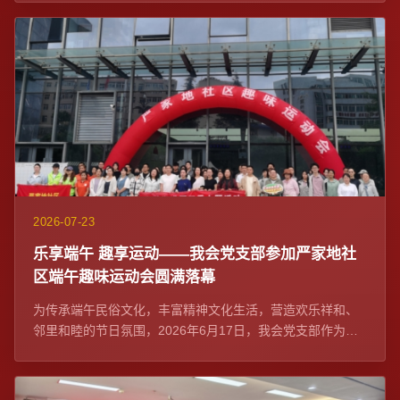
2026-07-23
乐享端午 趣享运动——我会党支部参加严家地社
区端午趣味运动会圆满落幕
为传承端午民俗文化，丰富精神文化生活，营造欢乐祥和、
邻里和睦的节日氛围，2026年6月17日，我会党支部作为社
区党建联席单位与严家地社区党委在融...