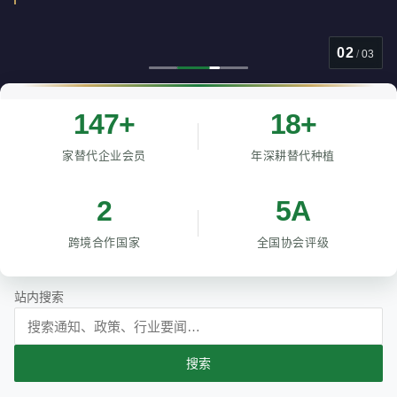
03
/
03
147+
18+
家替代企业会员
年深耕替代种植
2
5A
跨境合作国家
全国协会评级
站内搜索
搜索