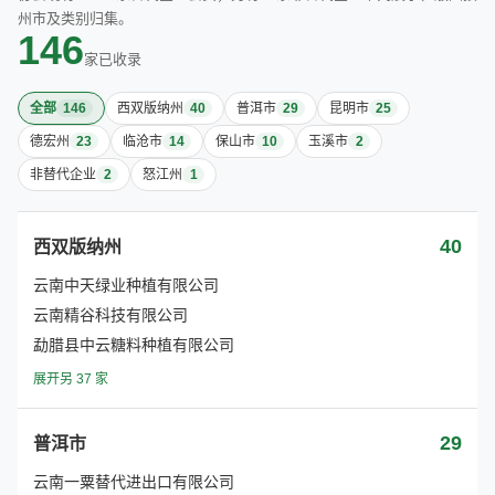
州市及类别归集。
146
家已收录
全部
146
西双版纳州
40
普洱市
29
昆明市
25
德宏州
23
临沧市
14
保山市
10
玉溪市
2
非替代企业
2
怒江州
1
40
西双版纳州
云南中天绿业种植有限公司
云南精谷科技有限公司
勐腊县中云糖料种植有限公司
展开另 37 家
29
普洱市
云南一粟替代进出口有限公司