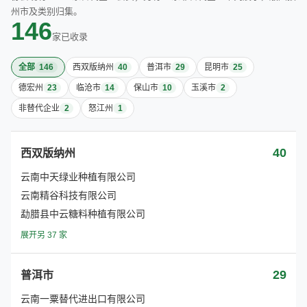
州市及类别归集。
146
家已收录
全部
146
西双版纳州
40
普洱市
29
昆明市
25
德宏州
23
临沧市
14
保山市
10
玉溪市
2
非替代企业
2
怒江州
1
40
西双版纳州
云南中天绿业种植有限公司
云南精谷科技有限公司
勐腊县中云糖料种植有限公司
展开另 37 家
29
普洱市
云南一粟替代进出口有限公司