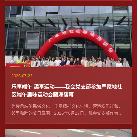
2026-07-23
乐享端午 趣享运动——我会党支部参加严家地社
区端午趣味运动会圆满落幕
为传承端午民俗文化，丰富精神文化生活，营造欢乐祥和、
邻里和睦的节日氛围，2026年6月17日，我会党支部作为社
区党建联席单位与严家地社区党委在融...