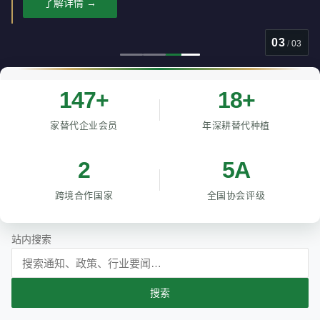
了解详情 →
03
/
03
147+
18+
家替代企业会员
年深耕替代种植
2
5A
跨境合作国家
全国协会评级
站内搜索
搜索