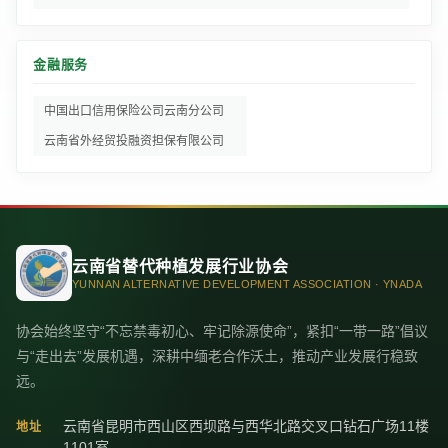
金融服务
中国出口信用保险公司云南分公司
云南省外经贸投融资担保有限公司
云南省替代种植发展行业协会
YUNNAN ALTERNATIVE DEVELOPMENT ASSOCIATION · YNADA
协会始终坚守“不忘禁毒初心、牢记除源使命”，紧扣“一带一路”倡议
与“走出去”发展机遇，深耕中缅老合作沃土，推动产业发展行稳致
远。
云南省昆明市西山区西坝路与西华北路交叉口钻石广场11楼
地址
1101室