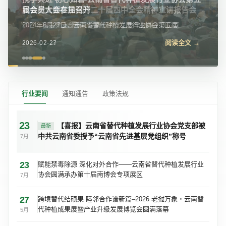
届会员大会在昆召开
2024年6月27日，云南省替代种植发展行业协会第五届会
员大会在昆明召开，大会审议了第四届理事会工作报告、
阅读全文 →
2026-02-27
第四届理事会换届审计报告、第三届监事会...
行业要闻
通知通告
政策法规
23
【喜报】云南省替代种植发展行业协会党支部被
最新
中共云南省委授予“云南省先进基层党组织”称号
7月
23
赋能禁毒除源 深化对外合作——云南省替代种植发展行业
协会圆满承办第十届南博会专项展区
7月
27
跨境替代结硕果 睦邻合作谱新篇–2026 老挝万象・云南替
代种植成果展暨产业升级发展博览会圆满落幕
5月