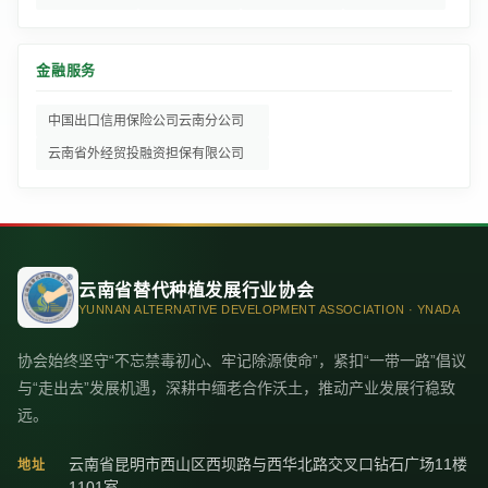
金融服务
中国出口信用保险公司云南分公司
云南省外经贸投融资担保有限公司
云南省替代种植发展行业协会
YUNNAN ALTERNATIVE DEVELOPMENT ASSOCIATION · YNADA
协会始终坚守“不忘禁毒初心、牢记除源使命”，紧扣“一带一路”倡议
与“走出去”发展机遇，深耕中缅老合作沃土，推动产业发展行稳致
远。
云南省昆明市西山区西坝路与西华北路交叉口钻石广场11楼
地址
1101室