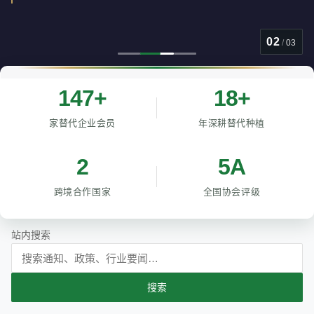
02
/
03
147+
18+
家替代企业会员
年深耕替代种植
2
5A
跨境合作国家
全国协会评级
站内搜索
搜索