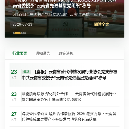
我会党支部参加党的二十届四中全会精神宣讲报告会
近日，我会党支部参加金碧街道党工委举办的学习贯彻党
的二十届四中全会精神宣讲报告会。区委宣传部常务副部
阅读全文 →
2026-07-23
长、区委网信办主任苏学峰带队宣讲，社区党委、...
行业要闻
通知通告
政策法规
23
【喜报】云南省替代种植发展行业协会党支部被
最新
中共云南省委授予“云南省先进基层党组织”称号
7月
23
赋能禁毒除源 深化对外合作——云南省替代种植发展行业
协会圆满承办第十届南博会专项展区
7月
27
跨境替代结硕果 睦邻合作谱新篇–2026 老挝万象・云南替
代种植成果展暨产业升级发展博览会圆满落幕
5月