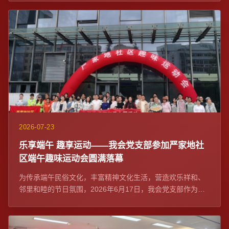
2026-07-23
乐享端午 趣享运动——我会党支部参加严家地社
区端午趣味运动会圆满落幕
为传承端午民俗文化，丰富精神文化生活，营造欢乐祥和、
邻里和睦的节日氛围，2026年6月17日，我会党支部作为社
区党建联席单位与严家地社区党委在融...