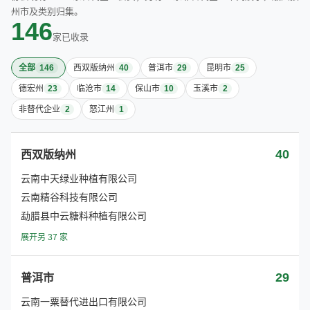
州市及类别归集。
146
家已收录
全部
146
西双版纳州
40
普洱市
29
昆明市
25
德宏州
23
临沧市
14
保山市
10
玉溪市
2
非替代企业
2
怒江州
1
40
西双版纳州
云南中天绿业种植有限公司
云南精谷科技有限公司
勐腊县中云糖料种植有限公司
展开另 37 家
29
普洱市
云南一粟替代进出口有限公司