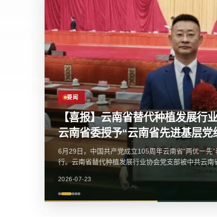
要闻
要闻
【喜报】云南省替代种植发展行
云南省委授予“云南省先进基层党
我会党支部参加党的二十届四中
6月29日，中国共产党成立105周年云南省“两优一先
近日，我会党支部参加金碧街道党工委举办的学习贯
行。云南省替代种植发展行业协会党支部被中共云南
精神宣讲报告会。区委宣传部常务副部长、区委网信
层...
讲，社区党委、...
2026-07-23
2026-07-23