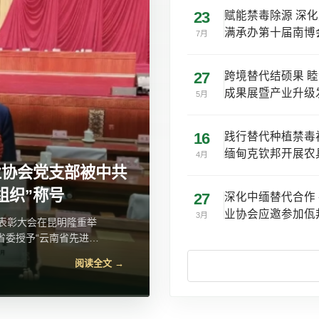
23
赋能禁毒除源 深
满承办第十届南博
7月
27
跨境替代结硕果 睦
成果展暨产业升级
5月
16
践行替代种植禁毒
缅甸克钦邦开展农
4月
业协会党支部被中共
组织”称号
全会精神宣讲报告会
27
深化中缅替代合作
业协会应邀参加佤邦
3月
”表彰大会在昆明隆重举
彻党的二十届四中全会
省委授予“云南省先进基
办主任苏学峰带队宣
阅读全文 →
阅读全文 →