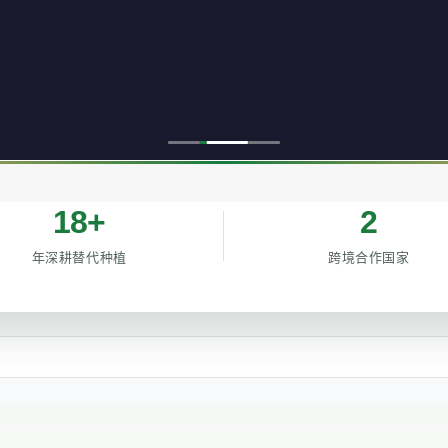
18+
2
年深耕替代种植
跨境合作国家