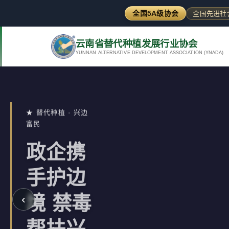
全国5A级协会
全国先进社
云南省替代种植发展行业协会
YUNNAN ALTERNATIVE DEVELOPMENT ASSOCIATION (YNADA)
★ 替代种植 · 兴边
富民
政企携
手护边
境 禁毒
‹
帮扶兴