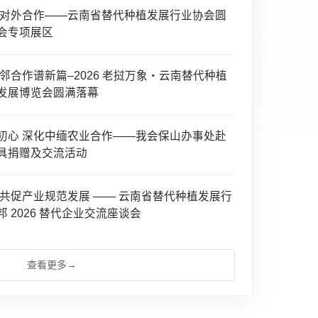
化对外合作——云南省替代种植发展行业协会圆
会专项展区
邻合作谱新篇–2026 老挝万象・云南替代种植
发展博览会圆满落幕
初心 深化中缅农业合作——我会保山办事处赴
具捐赠及交流活动
 共促产业规范发展 —— 云南省替代种植发展行
 2026 替代企业交流座谈会
查看更多
→