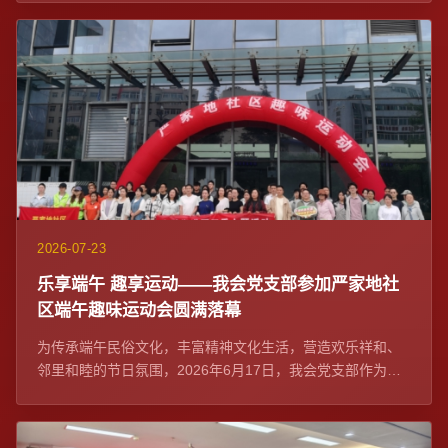
2026-07-23
乐享端午 趣享运动——我会党支部参加严家地社
区端午趣味运动会圆满落幕
为传承端午民俗文化，丰富精神文化生活，营造欢乐祥和、
邻里和睦的节日氛围，2026年6月17日，我会党支部作为社
区党建联席单位与严家地社区党委在融...