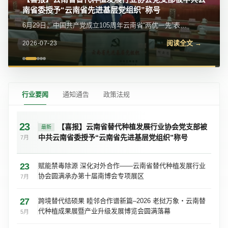
我会党支部参加党的二十届四中全会精神宣讲报告会
近日，我会党支部参加金碧街道党工委举办的学习贯彻党
的二十届四中全会精神宣讲报告会。区委宣传部常务副部
阅读全文 →
2026-07-23
长、区委网信办主任苏学峰带队宣讲，社区党委、...
行业要闻
通知通告
政策法规
23
【喜报】云南省替代种植发展行业协会党支部被
最新
中共云南省委授予“云南省先进基层党组织”称号
7月
23
赋能禁毒除源 深化对外合作——云南省替代种植发展行业
协会圆满承办第十届南博会专项展区
7月
27
跨境替代结硕果 睦邻合作谱新篇–2026 老挝万象・云南替
代种植成果展暨产业升级发展博览会圆满落幕
5月