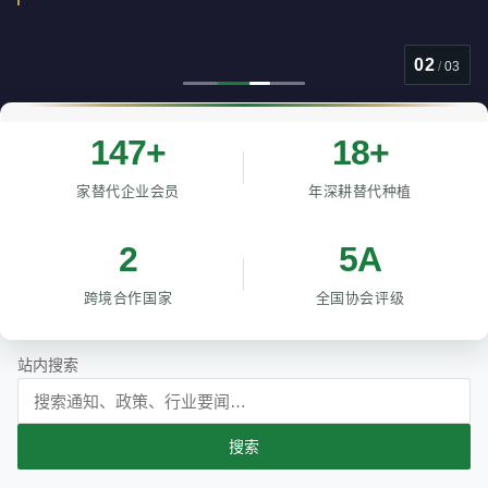
02
/
03
147+
18+
家替代企业会员
年深耕替代种植
2
5A
跨境合作国家
全国协会评级
站内搜索
搜索