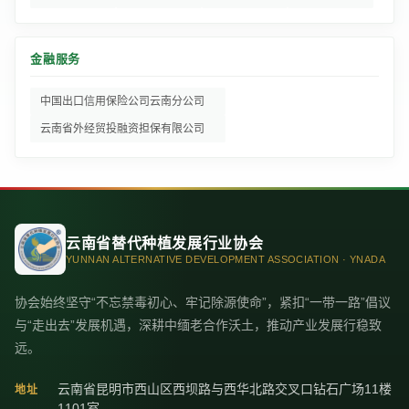
金融服务
中国出口信用保险公司云南分公司
云南省外经贸投融资担保有限公司
云南省替代种植发展行业协会
YUNNAN ALTERNATIVE DEVELOPMENT ASSOCIATION · YNADA
协会始终坚守“不忘禁毒初心、牢记除源使命”，紧扣“一带一路”倡议
与“走出去”发展机遇，深耕中缅老合作沃土，推动产业发展行稳致
远。
云南省昆明市西山区西坝路与西华北路交叉口钻石广场11楼
地址
1101室