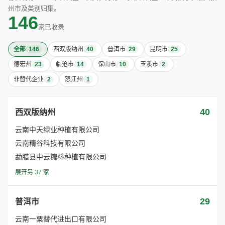
州市及类别归集。
146
家已收录
全部
146
西双版纳州
40
普洱市
29
昆明市
25
德宏州
23
临沧市
14
保山市
10
玉溪市
2
非替代企业
2
怒江州
1
40
西双版纳州
云南中天绿业种植有限公司
云南精谷科技有限公司
勐腊县中云糖料种植有限公司
展开另 37 家
29
普洱市
云南一粟替代进出口有限公司