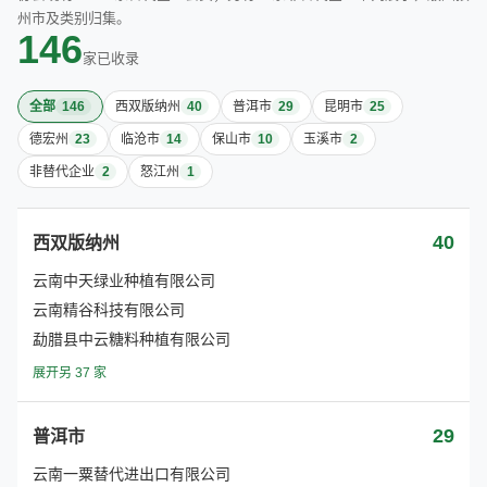
州市及类别归集。
146
家已收录
全部
146
西双版纳州
40
普洱市
29
昆明市
25
德宏州
23
临沧市
14
保山市
10
玉溪市
2
非替代企业
2
怒江州
1
40
西双版纳州
云南中天绿业种植有限公司
云南精谷科技有限公司
勐腊县中云糖料种植有限公司
展开另 37 家
29
普洱市
云南一粟替代进出口有限公司