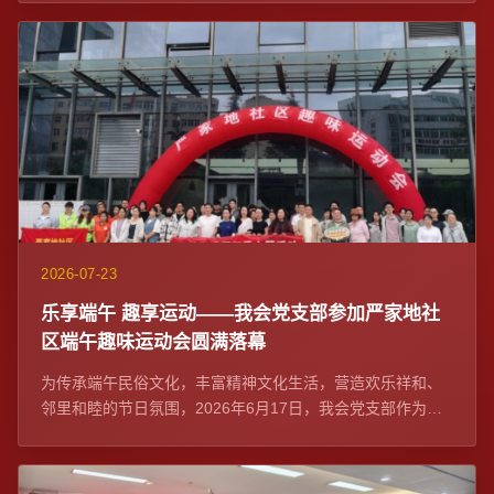
2026-07-23
乐享端午 趣享运动——我会党支部参加严家地社
区端午趣味运动会圆满落幕
为传承端午民俗文化，丰富精神文化生活，营造欢乐祥和、
邻里和睦的节日氛围，2026年6月17日，我会党支部作为社
区党建联席单位与严家地社区党委在融...