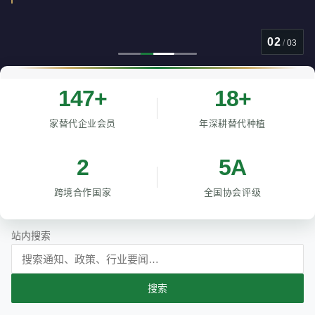
02
/
03
147+
18+
家替代企业会员
年深耕替代种植
2
5A
跨境合作国家
全国协会评级
站内搜索
搜索