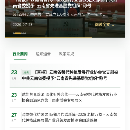
南省委授予“云南省先进基层党组织”称号
我会党支部参加党的二十届四中全会精神宣讲报告会
6月29日，中国共产党成立105周年云南省“两优一先”表彰
近日，我会党支部参加金碧街道党工委举办的学习贯彻党
大会在昆明隆重举行。云南省替代种植发展行业协会党支
的二十届四中全会精神宣讲报告会。区委宣传部常务副部
阅读全文 →
阅读全文 →
2026-07-23
2026-07-23
部被中共云南省委授予“云南省先进基层...
长、区委网信办主任苏学峰带队宣讲，社区党委、...
行业要闻
通知通告
政策法规
23
【喜报】云南省替代种植发展行业协会党支部被
最新
中共云南省委授予“云南省先进基层党组织”称号
7月
23
赋能禁毒除源 深化对外合作——云南省替代种植发展行业
协会圆满承办第十届南博会专项展区
7月
27
跨境替代结硕果 睦邻合作谱新篇–2026 老挝万象・云南替
代种植成果展暨产业升级发展博览会圆满落幕
5月