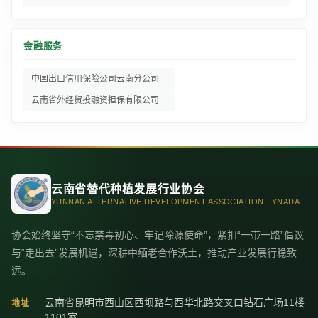
金融服务
中国出口信用保险公司云南分公司
云南省外经贸投融资担保有限公司
云南省替代种植发展行业协会
YUNNAN ALTERNATIVE DEVELOPMENT ASSOCIATION · YNADA
协会始终坚守“不忘禁毒初心、牢记除源使命”，紧扣“一带一路”倡议
与“走出去”发展机遇，深耕中缅老合作沃土，推动产业发展行稳致
远。
云南省昆明市西山区西坝路与西华北路交叉口钻石广场11楼
地址
1101室