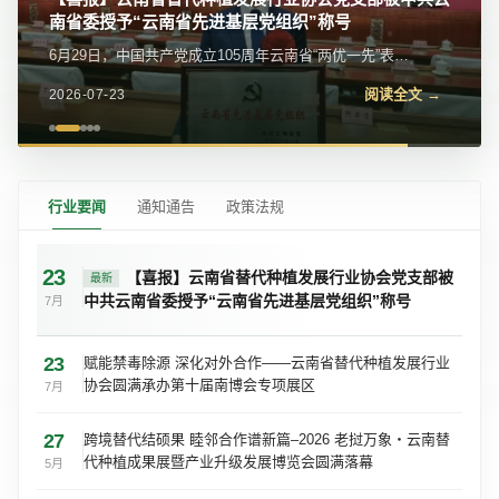
我会党支部参加党的二十届四中全会精神宣讲报告会
近日，我会党支部参加金碧街道党工委举办的学习贯彻党
的二十届四中全会精神宣讲报告会。区委宣传部常务副部
阅读全文 →
2026-07-23
长、区委网信办主任苏学峰带队宣讲，社区党委、...
行业要闻
通知通告
政策法规
23
【喜报】云南省替代种植发展行业协会党支部被
最新
中共云南省委授予“云南省先进基层党组织”称号
7月
23
赋能禁毒除源 深化对外合作——云南省替代种植发展行业
协会圆满承办第十届南博会专项展区
7月
27
跨境替代结硕果 睦邻合作谱新篇–2026 老挝万象・云南替
代种植成果展暨产业升级发展博览会圆满落幕
5月