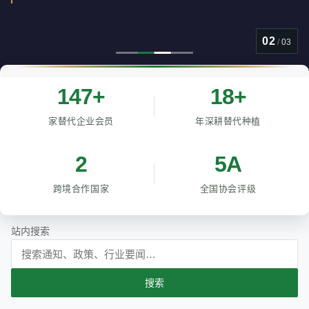
02
/
03
147+
18+
家替代企业会员
年深耕替代种植
2
5A
跨境合作国家
全国协会评级
站内搜索
搜索