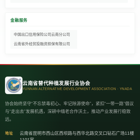
金融服务
中国出口信用保险公司云南分公司
云南省外经贸投融资担保有限公司
云南省替代种植发展行业协会
YUNNAN ALTERNATIVE DEVELOPMENT ASSOCIATION · YNADA
协会始终坚守“不忘禁毒初心、牢记除源使命”，紧扣“一带一路”倡议
与“走出去”发展机遇，深耕中缅老合作沃土，推动产业发展行稳致
远。
云南省昆明市西山区西坝路与西华北路交叉口钻石广场11楼
地址
1101室