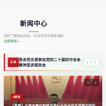
新闻中心
及时了解协会动态、行业资讯与政策通知
全部新闻
→
携手共进 初心如磐-云南省替代种植发
我会党支部参加党的二十届四中全会
‹
›
头条
展行业协会第五届会员大会在昆召开
精神宣讲报告会
‹
›
要闻