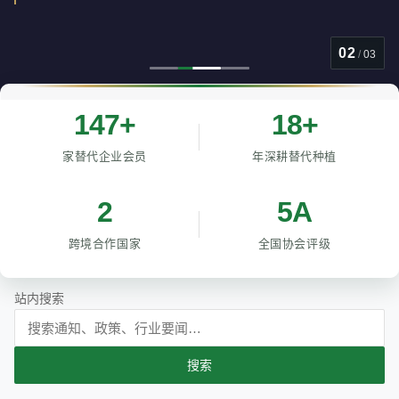
02
/
03
147+
18+
家替代企业会员
年深耕替代种植
2
5A
跨境合作国家
全国协会评级
站内搜索
搜索