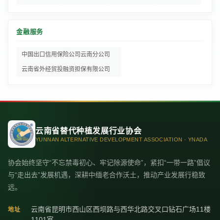
金融服务
中国出口信用保险公司云南分公司
云南省外经贸投融资担保有限公司
云南省替代种植发展行业协会
YUNNAN ALTERNATIVE DEVELOPMENT ASSOCIATION · YNADA
协会始终坚守“不忘禁毒初心、牢记除源使命”，紧扣“一带一路”倡议
与“走出去”发展机遇，深耕中缅老合作沃土，推动产业发展行稳致
远。
云南省昆明市西山区西坝路与西华北路交叉口钻石广场11楼
地址
1101室