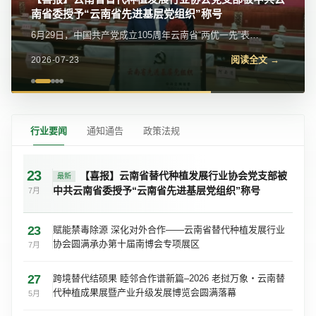
南省委授予“云南省先进基层党组织”称号
我会党支部参加党的二十届四中全会精神宣讲报告会
6月29日，中国共产党成立105周年云南省“两优一先”表彰
近日，我会党支部参加金碧街道党工委举办的学习贯彻党
大会在昆明隆重举行。云南省替代种植发展行业协会党支
的二十届四中全会精神宣讲报告会。区委宣传部常务副部
阅读全文 →
阅读全文 →
2026-07-23
2026-07-23
部被中共云南省委授予“云南省先进基层...
长、区委网信办主任苏学峰带队宣讲，社区党委、...
行业要闻
通知通告
政策法规
23
【喜报】云南省替代种植发展行业协会党支部被
最新
中共云南省委授予“云南省先进基层党组织”称号
7月
23
赋能禁毒除源 深化对外合作——云南省替代种植发展行业
协会圆满承办第十届南博会专项展区
7月
27
跨境替代结硕果 睦邻合作谱新篇–2026 老挝万象・云南替
代种植成果展暨产业升级发展博览会圆满落幕
5月