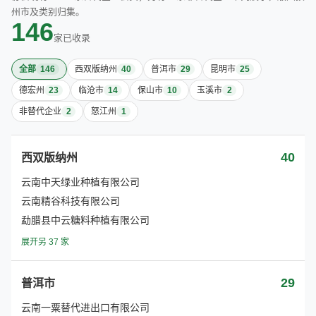
州市及类别归集。
146
家已收录
全部
146
西双版纳州
40
普洱市
29
昆明市
25
德宏州
23
临沧市
14
保山市
10
玉溪市
2
非替代企业
2
怒江州
1
40
西双版纳州
云南中天绿业种植有限公司
云南精谷科技有限公司
勐腊县中云糖料种植有限公司
展开另 37 家
29
普洱市
云南一粟替代进出口有限公司