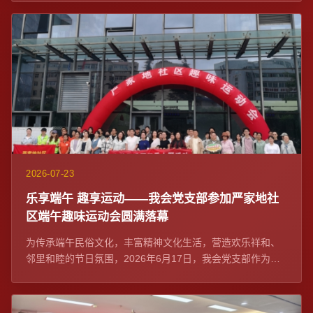
2026-07-23
乐享端午 趣享运动——我会党支部参加严家地社
区端午趣味运动会圆满落幕
为传承端午民俗文化，丰富精神文化生活，营造欢乐祥和、
邻里和睦的节日氛围，2026年6月17日，我会党支部作为社
区党建联席单位与严家地社区党委在融...