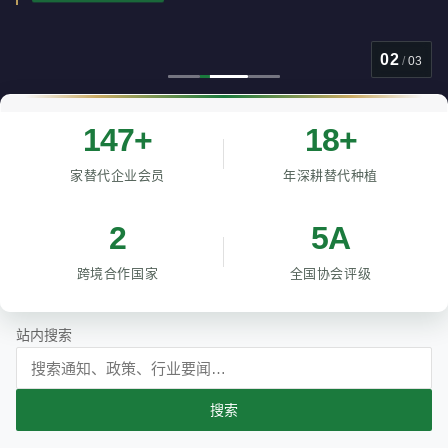
02
/
03
147+
18+
家替代企业会员
年深耕替代种植
2
5A
跨境合作国家
全国协会评级
站内搜索
搜索