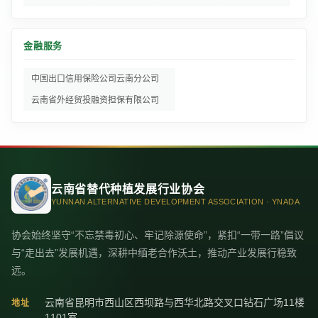
金融服务
中国出口信用保险公司云南分公司
云南省外经贸投融资担保有限公司
云南省替代种植发展行业协会
YUNNAN ALTERNATIVE DEVELOPMENT ASSOCIATION · YNADA
协会始终坚守“不忘禁毒初心、牢记除源使命”，紧扣“一带一路”倡议
与“走出去”发展机遇，深耕中缅老合作沃土，推动产业发展行稳致
远。
云南省昆明市西山区西坝路与西华北路交叉口钻石广场11楼
地址
1101室