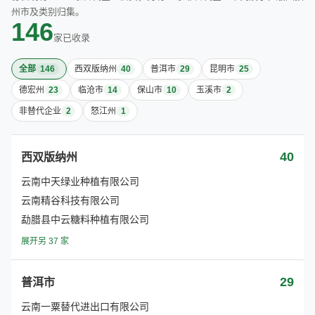
州市及类别归集。
146
家已收录
全部
146
西双版纳州
40
普洱市
29
昆明市
25
德宏州
23
临沧市
14
保山市
10
玉溪市
2
非替代企业
2
怒江州
1
40
西双版纳州
云南中天绿业种植有限公司
云南精谷科技有限公司
勐腊县中云糖料种植有限公司
展开另 37 家
29
普洱市
云南一粟替代进出口有限公司