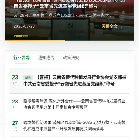
南省委授予“云南省先进基层党组织”称号
6月29日，中国共产党成立105周年云南省“两优一先”表彰
大会在昆明隆重举行。云南省替代种植发展行业协会党支
阅读全文 →
2026-07-23
部被中共云南省委授予“云南省先进基层...
行业要闻
通知通告
政策法规
23
【喜报】云南省替代种植发展行业协会党支部被
最新
中共云南省委授予“云南省先进基层党组织”称号
7月
23
赋能禁毒除源 深化对外合作——云南省替代种植发展行业
协会圆满承办第十届南博会专项展区
7月
27
跨境替代结硕果 睦邻合作谱新篇–2026 老挝万象・云南替
代种植成果展暨产业升级发展博览会圆满落幕
5月