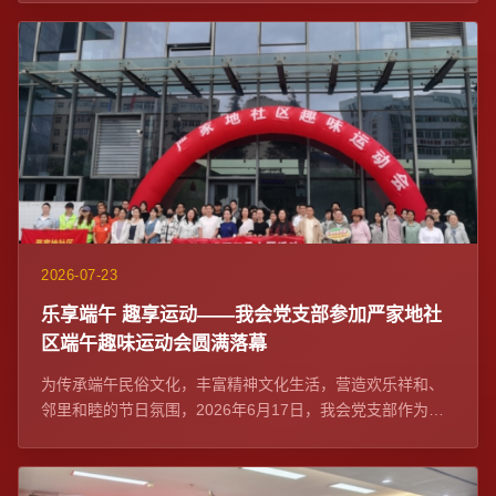
2026-07-23
乐享端午 趣享运动——我会党支部参加严家地社
区端午趣味运动会圆满落幕
为传承端午民俗文化，丰富精神文化生活，营造欢乐祥和、
邻里和睦的节日氛围，2026年6月17日，我会党支部作为社
区党建联席单位与严家地社区党委在融...