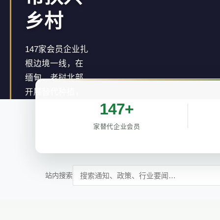
乡村
147家会员企业扎
根边境一线，在
缅甸、老挝北部
开展替代种植，
147+
推动罂粟种植区
经济转型。
家替代企业会员
了解详情 →
站内搜索