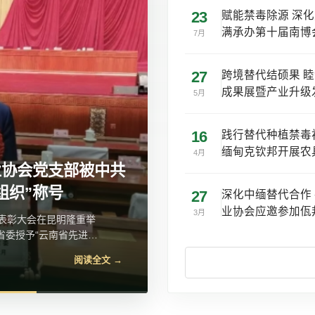
23
赋能禁毒除源 深
满承办第十届南博
7月
27
跨境替代结硕果 睦
成果展暨产业升级
5月
16
践行替代种植禁毒
缅甸克钦邦开展农
4月
全会精神宣讲报告会
27
深化中缅替代合作
业协会应邀参加佤邦
3月
彻党的二十届四中全会
办主任苏学峰带队宣
阅读全文 →