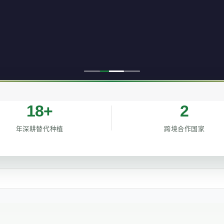
18+
2
年深耕替代种植
跨境合作国家