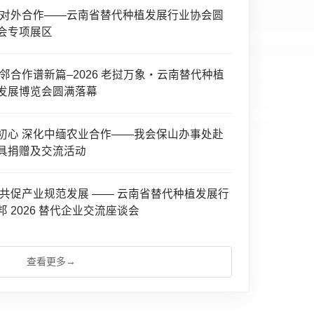
化对外合作——云南省替代种植发展行业协会圆
会专项展区
邻合作谱新篇–2026 老挝万象・云南替代种植
发展博览会圆满落幕
初心 深化中缅农业合作——我会保山办事处赴
具捐赠及交流活动
 共促产业规范发展 —— 云南省替代种植发展行
 2026 替代企业交流座谈会
查看更多
→