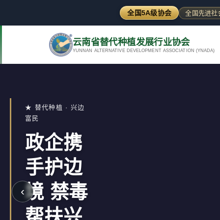
全国5A级协会
全国先进社
云南省替代种植发展行业协会
YUNNAN ALTERNATIVE DEVELOPMENT ASSOCIATION (YNADA)
★ 替代种植 · 兴边
富民
政企携
手护边
境 禁毒
‹
帮扶兴