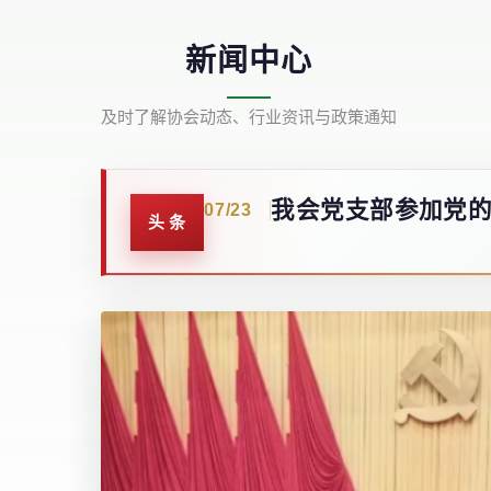
新闻中心
及时了解协会动态、行业资讯与政策通知
携手共进 初心如磐
02/27
我会党支部参加党
07/23
头条